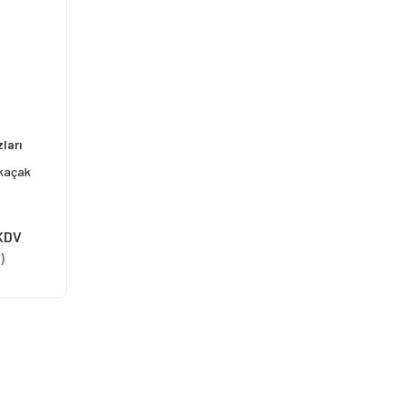
ları
 kaçak
 KDV
)