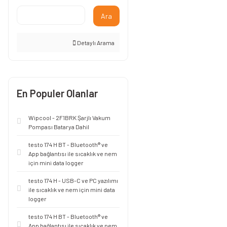
Ara
Detaylı Arama
En Populer Olanlar
Wipcool - 2F1BRK Şarjlı Vakum
Pompası Batarya Dahil
testo 174 H BT - Bluetooth® ve
App bağlantısı ile sıcaklık ve nem
için mini data logger
testo 174 H - USB-C ve PC yazılımı
ile sıcaklık ve nem için mini data
logger
testo 174 H BT - Bluetooth® ve
App bağlantısı ile sıcaklık ve nem