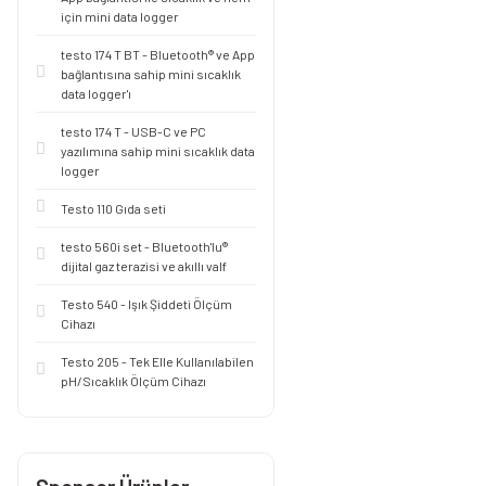
için mini data logger
testo 174 T BT - Bluetooth® ve App
bağlantısına sahip mini sıcaklık
data logger'ı
testo 174 T - USB-C ve PC
yazılımına sahip mini sıcaklık data
logger
Testo 110 Gıda seti
testo 560i set - Bluetooth'lu®
dijital gaz terazisi ve akıllı valf
Testo 540 - Işık Şiddeti Ölçüm
Cihazı
Testo 205 - Tek Elle Kullanılabilen
pH/Sıcaklık Ölçüm Cihazı