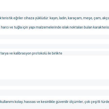
kteristik eğriler cihaza yüklüdür: kayın, ladin, karaçam, meşe, çam, ak
 harcı ve tuğla için yapı malzemelerinde ıslak noktaları bulan karakterist
rya ve kalibrasyon protokolü ile birlikte
ir: kullanımı kolay; hassas ve kesinlikle güvenilir ölçümler; çok çeşitli 