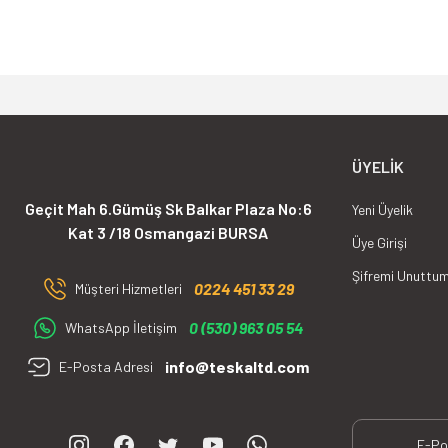
çözüm ortağı olarak sizlere sunmaktır.
ÜYELIK
Geçit Mah 6.Gümüş Sk Balkar Plaza No:6
Yeni Üyelik
Kat 3 /18 Osmangazi BURSA
Üye Girişi
Şifremi Unuttu
0224 451 33 29
Müşteri Hizmetleri
0 (530) 963 05 54
WhatsApp İletişim
info@teskaltd.com
E-Posta Adresi