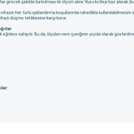
girecek şekilde batırılması ile ölçüm alınır. Kuru kütleyi baz alarak (kur
hazın her türlü ışıklandırma koşullarında rahatlıkla kullanılabilmesini 
ihazı düşme tehlikesine karşı korur.
ğriler
 eğrilere sahiptir. Bu da, ölçülen nem içeriğinin yüzde olarak gösterilme
iler: