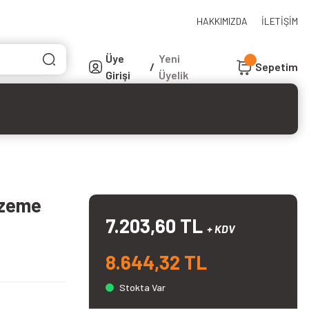
HAKKIMIZDA
İLETİŞİM
Üye
Yeni
/
Sepetim
Girişi
Üyelik
lzeme
7.203,60 TL
+ KDV
8.644,32 TL
Stokta Var