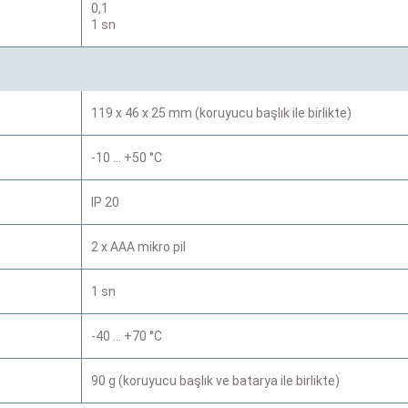
0,1
1 sn
119 x 46 x 25 mm (koruyucu başlık ile birlikte)
-10 … +50 °C
IP 20
2 x AAA mikro pil
1 sn
-40 … +70 °C
90 g (koruyucu başlık ve batarya ile birlikte)