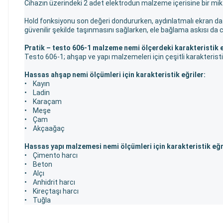
Cihazın üzerindeki 2 adet elektrodun malzeme içerisine bir miktar 
Hold fonksiyonu son değeri dondururken, aydınlatmalı ekran da ci
güvenilir şekilde taşınmasını sağlarken, ele bağlama askısı da c
Pratik – testo 606-1 malzeme nemi ölçerdeki karakteristik e
Testo 606-1; ahşap ve yapı malzemeleri için çeşitli karakteristik
Hassas ahşap nemi ölçümleri için karakteristik eğriler:
• Kayın
• Ladin
• Karaçam
• Meşe
• Çam
• Akçaağaç
Hassas yapı malzemesi nemi ölçümleri için karakteristik eğr
• Çimento harcı
• Beton
• Alçı
• Anhidrit harcı
• Kireçtaşı harcı
• Tuğla