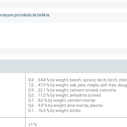
asyon protokolü ile birlikte.
8,8 … 54,8 % by weight; beech, spruce, larch, birch, cher
7,0 … 47,9 % by weight; oak, pine, maple, ash-tree, doug
0,9 … 22,1 % by weight; cement screed, concrete
0,0 … 11,0 % by weight; anhydrite screed
0,7 … 8,6 % by weight; cement mortar
0,6 … 9,9 % by weight; lime mortar, plaster
0,1 … 16,5 % by weight; bricks
±1 %