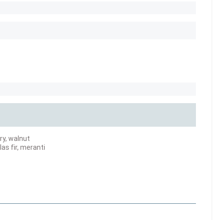
ry, walnut
las fir, meranti