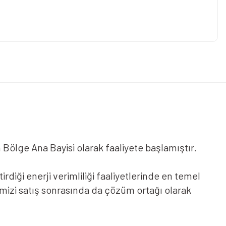
.
ın Bölge Ana Bayisi olarak faaliyete başlamıştır.
diği enerji verimliliği faaliyetlerinde en temel
imizi satış sonrasında da çözüm ortağı olarak
lerin gerçekleştirdiği enerji verimliliği
lduğumuz saha tecrübelerimizi satış sonrasında da