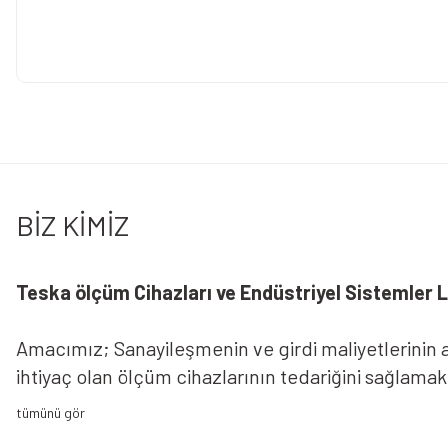
Bu ürünün fiyat bilgisi, resim, ürün açıklamalarında ve diğer konularda 
Görüş ve önerileriniz için teşekkür ederiz.
Ürün resmi kalitesiz, bozuk veya görüntülenemiyor.
Ürün açıklamasında eksik bilgiler bulunuyor.
BİZ KİMİZ
Ürün bilgilerinde hatalar bulunuyor.
Ürün fiyatı diğer sitelerden daha pahalı.
Bu ürüne benzer farklı alternatifler olmalı.
Teska ölçüm Cihazları ve Endüstriyel Sistemler Lt
Amacımız; Sanayileşmenin ve girdi maliyetlerinin ar
ihtiyaç olan ölçüm cihazlarının tedariğini sağlama
sizlere sunmaktır.Amacımız; Sanayileşmenin ve girdi
faaliyetlerinde en temel ihtiyaç olan ölçüm cihazl