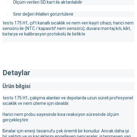
Ölçüm verileri SD kart ile aktarılabilir
·
Sınır değeri ihlalleri görüntülenir
·
testo 175 H1, çift kanallı sıcaklık ve nem veri kayıt cihazı, harici nem
sensörü ile (NTC / kapasitif nem sensörü); duvara montaj kiti, kilit,
batarya ve kalibrasyon protokolü ile birlikte
Detaylar
Ürün bilgisi
testo 175 H1, çalışma alanları ve depolarda uzun süreli profesyonel
sıcaklık ve nem izleme için idealdir.
Harici nem probu sayesinde kısa reaksiyon süresinde ölçüm
gerçekleştirir.
Binalar için enerji tasarrufu çok önemli bir konudur. Ancak daha iyi
bir yalıtım ve ısı kaçaklarını engelleyen pencereler, istenmeyen yan