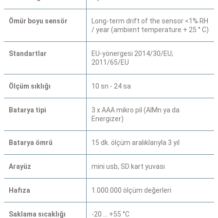
Ömür boyu sensör
Long-term drift of the sensor <1% RH
/ year (ambient temperature + 25 ° C)
Standartlar
EU-yönergesi 2014/30/EU;
2011/65/EU
Ölçüm sıklığı
10 sn - 24 sa
Batarya tipi
3 x AAA mikro pil (AIMn ya da
Energizer)
Batarya ömrü
15 dk. ölçüm aralıklarıyla 3 yıl
Arayüz
mini usb, SD kart yuvası
Hafıza
1.000.000 ölçüm değerleri
Saklama sıcaklığı
-20 … +55 °C