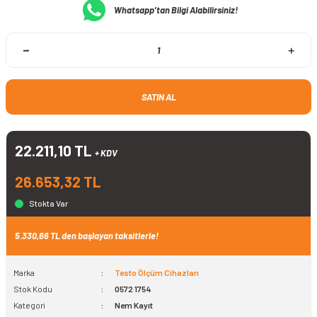
Whatsapp’tan Bilgi Alabilirsiniz!
SATIN AL
22.211,10 TL
+ KDV
26.653,32 TL
Stokta Var
5.330,66 TL den başlayan taksitlerle!
Marka
Testo Ölçüm Cihazları
Stok Kodu
0572 1754
Kategori
Nem Kayıt