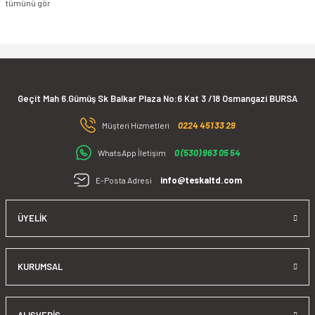
Ürün fiyatı diğer sitelerden daha pahalı.
koşullarında ,işletmelerin gerçekleştirdiği enerji verimliliği
Bu ürüne benzer farklı alternatifler olmalı.
faaliyetlerinde en temel ihtiyaç olan ölçüm cihazlarının tedariğini
sağlamak ve yıllar içinde edinmiş olduğumuz saha tecrübelerimizi
satış sonrasında da çözüm ortağı olarak sizlere
sunmaktır.Amacımız; Sanayileşmenin ve girdi maliyetlerinin arttığı
günümüz koşullarında ,işletmelerin gerçekleştirdiği enerji verimliliği
Geçit Mah 6.Gümüş Sk Balkar Plaza No:6 Kat 3 /18 Osmangazi BURSA
faaliyetlerinde en temel ihtiyaç olan ölçüm cihazlarının tedariğini
Gönder
0224 451 33 29
sağlamak ve yıllar içinde edinmiş olduğumuz saha tecrübelerimizi
Müşteri Hizmetleri
satış sonrasında da çözüm ortağı olarak sizlere sunmaktır.
0 (530) 963 05 54
WhatsApp İletişim
info@teskaltd.com
E-Posta Adresi
ÜYELIK
KURUMSAL