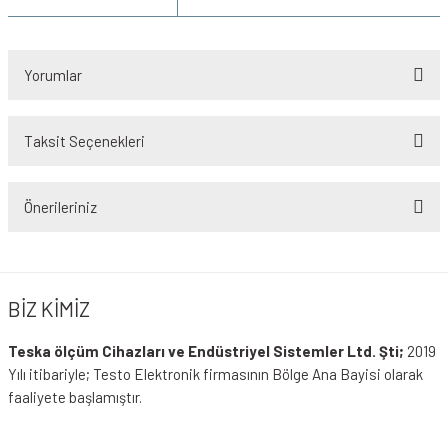
Yorumlar
Taksit Seçenekleri
Bu ürüne ilk yorumu siz yapın!
Önerileriniz
Yorum Yaz
Bu ürünün fiyat bilgisi, resim, ürün açıklamalarında ve diğer konularda
yetersiz gördüğünüz noktaları öneri formunu kullanarak tarafımıza
iletebilirsiniz.
BİZ KİMİZ
Görüş ve önerileriniz için teşekkür ederiz.
Teska ölçüm Cihazları ve Endüstriyel Sistemler Ltd. Şti;
2019
Ürün resmi kalitesiz, bozuk veya görüntülenemiyor.
Yılı itibariyle; Testo Elektronik firmasının Bölge Ana Bayisi olarak
faaliyete başlamıştır.
Ürün açıklamasında eksik bilgiler bulunuyor.
Ürün bilgilerinde hatalar bulunuyor.
Amacımız; Sanayileşmenin ve girdi maliyetlerinin arttığı günümüz