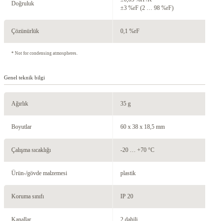
Doğruluk
±3 %rF (2 … 98 %rF)
Çözünürlük
0,1 %rF
* Not for condensing atmospheres.
Genel teknik bilgi
Ağırlık
35 g
Boyutlar
60 x 38 x 18,5 mm
Çalışma sıcaklığı
-20 … +70 °C
Ürün-/gövde malzemesi
plastik
Koruma sınıfı
IP 20
Kanallar
2 dahili