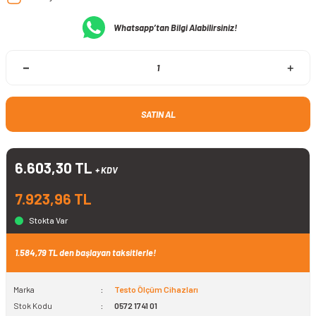
Whatsapp’tan Bilgi Alabilirsiniz!
SATIN AL
6.603,30 TL
+ KDV
7.923,96 TL
Stokta Var
1.584,79 TL den başlayan taksitlerle!
Marka
Testo Ölçüm Cihazları
Stok Kodu
0572 1741 01