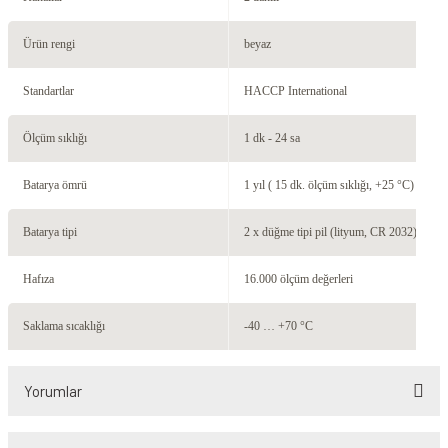
Ürün rengi
beyaz
Standartlar
HACCP International
Ölçüm sıklığı
1 dk - 24 sa
Batarya ömrü
1 yıl ( 15 dk. ölçüm sıklığı, +25 °C)
Batarya tipi
2 x düğme tipi pil (lityum, CR 2032)
Hafıza
16.000 ölçüm değerleri
Saklama sıcaklığı
-40 … +70 °C
Yorumlar