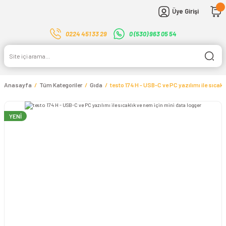
Üye Girişi
0224 451 33 29
0 (530) 963 05 54
Anasayfa
Tüm Kategoriler
Gıda
testo 174 H - USB-C ve PC yazılımı ile sıcakl
YENİ