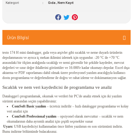
Kategori
Gıda
,
Nem Kayıt
Ürün Bilgisi
testo 174 H mini datalogger, gıda veya arşivler gibi sıcaklık ve neme duyarlı ürünlerin
depolanmasını ve ayrıca iç mekan iklimini izlemek için uygundur. -20 °C ile +70 °C
arasındaki bir ölçüm aralığında sıcaklığı ve nemi güvenilir bir şekilde kaydeder, mevcut
değerleri ve sınır değer ihlallerini görüntüler ve 16.000'e kadar okumayı depolar. Excel dışa
aktarma ve PDF raporlaması dahil olmak üzere profesyonel yazılım aracılığıyla kullanıcı
dostu programlama ve değerlendirme ile doğru ve rahat izleme ve dokümantasyon sağlar.
Sıcaklık ve nem veri kaydedicisi ile programlama ve analiz
Datalogger'ı programlamak, okumak ve verileri bir PC'de analiz etmek için iki yazılım
sürümü arasından seçim yapabilirsiniz:
ComSoft Basic yazılım
– ücretsiz indirilir – hızlı datalogger programlama ve kolay
veri analizi için
ComSoft Professional yazılım
– opsiyonel olarak mevcuttur – sıcaklık ve nem
okumalarının daha ayrıntılı analizi için çeşitli seçenekler sunar
Uyarı:
USB kaydediciyi kullanmadan önce lütfen yazılımın en son sürümünü indirin.
Bunu indirme bölümünde bulacaksınız.