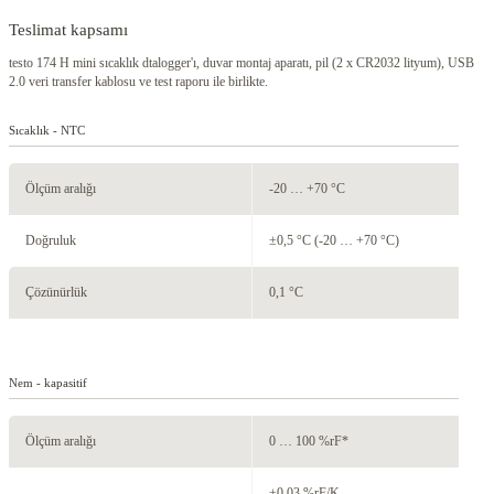
Teslimat kapsamı
testo 174 H mini sıcaklık dtalogger'ı, duvar montaj aparatı, pil (2 x CR2032 lityum), USB
2.0 veri transfer kablosu ve test raporu ile birlikte.
Sıcaklık - NTC
Ölçüm aralığı
-20 … +70 °C
Doğruluk
±0,5 °C (-20 … +70 °C)
Çözünürlük
0,1 °C
Nem - kapasitif
Ölçüm aralığı
0 … 100 %rF*
±0,03 %rF/K