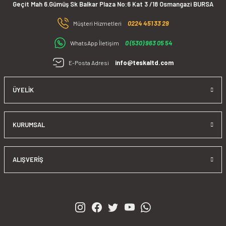
günümüz koşullarında ,işletmelerin gerçekleştirdiği enerji verimliliği
Geçit Mah 6.Gümüş Sk Balkar Plaza No:6 Kat 3 /18 Osmangazi BURSA
faaliyetlerinde en temel ihtiyaç olan ölçüm cihazlarının tedariğini
Gönder
0224 451 33 29
sağlamak ve yıllar içinde edinmiş olduğumuz saha tecrübelerimizi
Müşteri Hizmetleri
satış sonrasında da çözüm ortağı olarak sizlere sunmaktır.
0 (530) 963 05 54
WhatsApp İletişim
info@teskaltd.com
E-Posta Adresi
ÜYELIK
KURUMSAL
ALIŞVERIŞ