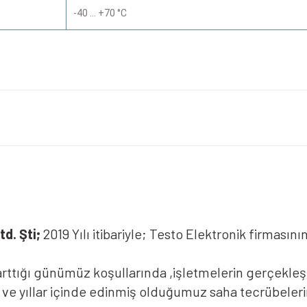
-40 … +70 °C
yetersiz gördüğünüz noktaları öneri formunu kullanarak tarafımıza iletebilirsiniz
Bu ürüne ilk yorumu siz yapın!
Yorum Yaz
d. Şti;
2019 Yılı itibariyle; Testo Elektronik firmasın
ttığı günümüz koşullarında ,işletmelerin gerçekleştir
k ve yıllar içinde edinmiş olduğumuz saha tecrübeler