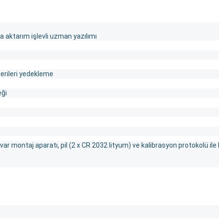
şa aktarım işlevli uzman yazılımı
verileri yedekleme
eği
r montaj aparatı, pil (2 x CR 2032 lityum) ve kalibrasyon protokolü ile b