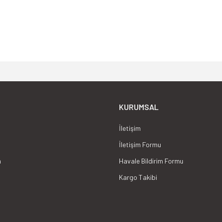
 maliyetlerinin arttığı günümüz koşullarında ,işletme
Gönder
arının tedariğini sağlamak ve yıllar içinde edinmiş o
KURUMSAL
İletişim
İletişim Formu
m
Havale Bildirim Formu
Kargo Takibi