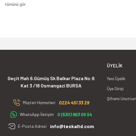
sizlere sunmaktır.Amacımız; Sanayileşmenin ve girdi
faaliyetlerinde en temel ihtiyaç olan ölçüm cihazl
çözüm ortağı olarak sizlere sunmaktır.
ÜYELIK
Geçit Mah 6.Gümüş Sk Balkar Plaza No:6
Yeni Üyelik
Kat 3 /18 Osmangazi BURSA
Üye Girişi
Şifremi Unuttu
0224 451 33 29
Müşteri Hizmetleri
0 (530) 963 05 54
WhatsApp İletişim
info@teskaltd.com
E-Posta Adresi