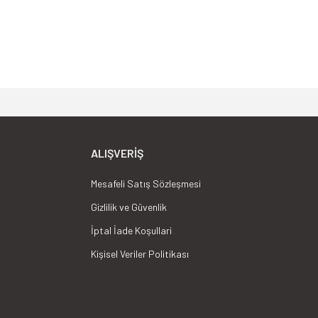
lerin gerçekleştirdiği enerji verimliliği
lduğumuz saha tecrübelerimizi satış sonrasında da
ALIŞVERIŞ
Mesafeli Satış Sözleşmesi
Gizlilik ve Güvenlik
İptal İade Koşullari
Kişisel Veriler Politikası