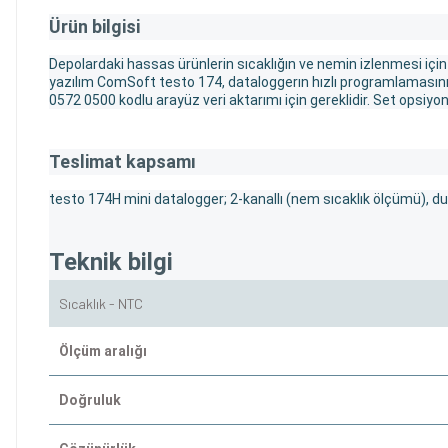
Ürün bilgisi
Depolardaki hassas ürünlerin sıcaklığın ve nemin izlenmesi için 
yazılım ComSoft testo 174, dataloggerın hızlı programlamasını v
0572 0500 kodlu arayüz veri aktarımı için gereklidir. Set opsiyon
Teslimat kapsamı
testo 174H mini datalogger; 2-kanallı (nem sıcaklık ölçümü), duva
Teknik bilgi
Sıcaklık - NTC
Ölçüm aralığı
Doğruluk