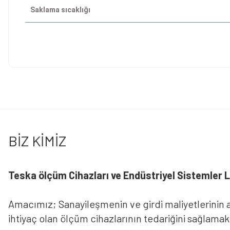
Saklama sıcaklığı
Bu ürünün fiyat bilgisi, resim, ürün açıklamalarında ve diğer konularda 
Görüş ve önerileriniz için teşekkür ederiz.
Ürün resmi kalitesiz, bozuk veya görüntülenemiyor.
Ürün açıklamasında eksik bilgiler bulunuyor.
BİZ KİMİZ
Ürün bilgilerinde hatalar bulunuyor.
Ürün fiyatı diğer sitelerden daha pahalı.
Bu ürüne benzer farklı alternatifler olmalı.
Teska ölçüm Cihazları ve Endüstriyel Sistemler Lt
Amacımız; Sanayileşmenin ve girdi maliyetlerinin ar
ihtiyaç olan ölçüm cihazlarının tedariğini sağlama