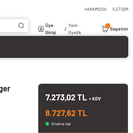
HAKKIMIZDA
İLETİŞİM
Üye
Yeni
/
Sepetim
Girişi
Üyelik
ger
7.273,02 TL
+ KDV
8.727,62 TL
Stokta Var