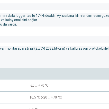
mini data logger testo 174H idealdir. Ayrıca bina iklimlendirmesini göze 
e kolay analizini sağlar.
u da vardır.
r montaj aparatı, pil (2 x CR 2032 lityum) ve kalibrasyon protokolü ile b
-20 … +70 °C
±0,5 °C (-20 … +70 °C)