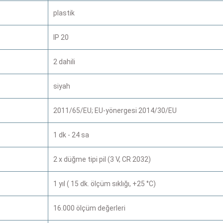
plastik
IP 20
2 dahili
siyah
2011/65/EU; EU-yönergesi 2014/30/EU
1 dk - 24 sa
2 x düğme tipi pil (3 V, CR 2032)
1 yıl ( 15 dk. ölçüm sıklığı, +25 °C)
16.000 ölçüm değerleri