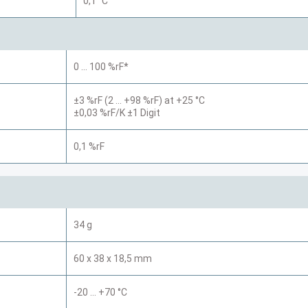
0,1 °C
0 … 100 %rF*
±3 %rF (2 … +98 %rF) at +25 °C
±0,03 %rF/K ±1 Digit
0,1 %rF
34 g
60 x 38 x 18,5 mm
-20 … +70 °C