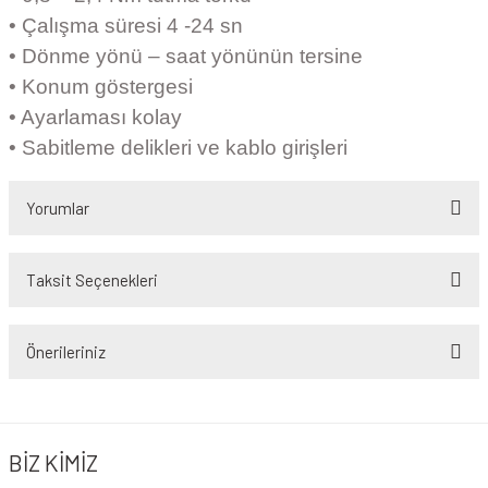
• Çalışma süresi 4 -24 sn
• Dönme yönü – saat yönünün tersine
• Konum göstergesi
• Ayarlaması kolay
• Sabitleme delikleri ve kablo girişleri
Yorumlar
Taksit Seçenekleri
Bu ürüne ilk yorumu siz yapın!
Önerileriniz
Yorum Yaz
Bu ürünün fiyat bilgisi, resim, ürün açıklamalarında ve diğer konularda
yetersiz gördüğünüz noktaları öneri formunu kullanarak tarafımıza
iletebilirsiniz.
BİZ KİMİZ
Görüş ve önerileriniz için teşekkür ederiz.