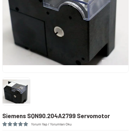
Hortumu
törü
er (Anemometreler)
nı
ens
azı
Siemens SQN90.204A2799 Servomotor
metreler)
Yorum Yap / Yorumları Oku