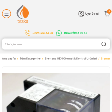
Geri Dön
0
Üye Girişi
iler
0224 451 33 29
0 (530) 963 05 54
örü
Anasayfa
Tüm Kategoriler
Siemens OEM Otomatik Kontrol Ürünleri
Siemens
ü Ölçerler