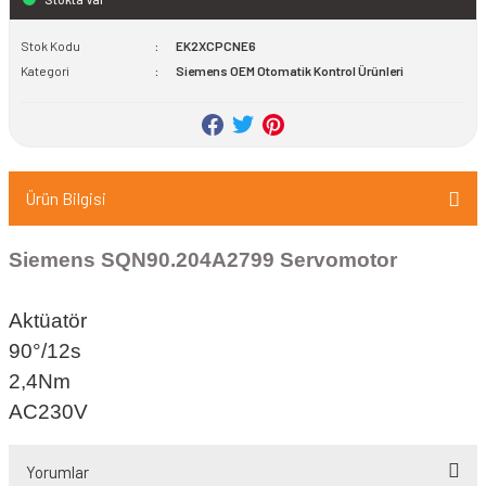
pası
Stok Kodu
EK2XCPCNE6
Kategori
Siemens OEM Otomatik Kontrol Ürünleri
rı
Ürün Bilgisi
Siemens SQN90.204A2799 Servomotor
Aktüatör
90°/12s
2,4Nm
AC230V
Yorumlar