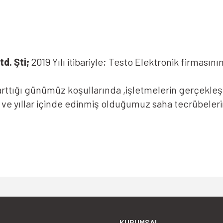
Yorum Yaz
d. Şti;
2019 Yılı itibariyle; Testo Elektronik firmasın
ttığı günümüz koşullarında ,işletmelerin gerçekleştir
k ve yıllar içinde edinmiş olduğumuz saha tecrübeler
 maliyetlerinin arttığı günümüz koşullarında ,işletme
Gönder
arının tedariğini sağlamak ve yıllar içinde edinmiş o
KURUMSAL