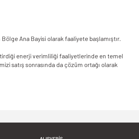
ın Bölge Ana Bayisi olarak faaliyete başlamıştır.
diği enerji verimliliği faaliyetlerinde en temel
imizi satış sonrasında da çözüm ortağı olarak
lerin gerçekleştirdiği enerji verimliliği
lduğumuz saha tecrübelerimizi satış sonrasında da
ALIŞVERIŞ