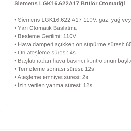
Siemens LGK16.622A17 Brülör Otomatiği
• Siemens LGK16.622 A17 110V, gaz, yağ veya dü
• Yarı Otomatik Başlatma
• Besleme Gerilimi: 110V
• Hava damperi açıkken ön süpürme süresi: 6
• Ön ateşleme süresi: 4s
• Başlatmadan hava basıncı kontrolünün başla
• Temizleme sonrası süresi: 12s
• Ateşleme emniyet süresi: 2s
• İzin verilen yanma süresi: 12s
Bu ürünün fiyat bilgisi, resim, ürün açıklamalarında ve diğer konularda 
Görüş ve önerileriniz için teşekkür ederiz.
Ürün resmi kalitesiz, bozuk veya görüntülenemiyor.