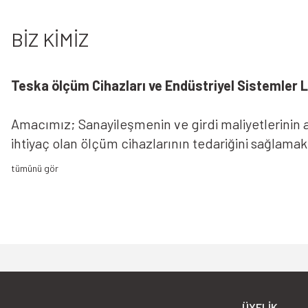
Ürün açıklamasında eksik bilgiler bulunuyor.
BİZ KİMİZ
Ürün bilgilerinde hatalar bulunuyor.
Ürün fiyatı diğer sitelerden daha pahalı.
Bu ürüne benzer farklı alternatifler olmalı.
Teska ölçüm Cihazları ve Endüstriyel Sistemler Lt
Amacımız; Sanayileşmenin ve girdi maliyetlerinin ar
ihtiyaç olan ölçüm cihazlarının tedariğini sağlama
sizlere sunmaktır.Amacımız; Sanayileşmenin ve girdi
faaliyetlerinde en temel ihtiyaç olan ölçüm cihazl
çözüm ortağı olarak sizlere sunmaktır.
ÜYELIK