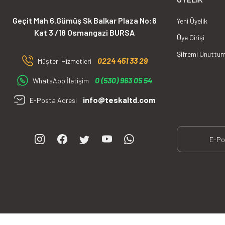
Geçit Mah 6.Gümüş Sk Balkar Plaza No:6
Yeni Üyelik
Kat 3 /18 Osmangazi BURSA
Üye Girişi
Şifremi Unuttu
0224 451 33 29
Müşteri Hizmetleri
0 (530) 963 05 54
WhatsApp İletişim
info@teskaltd.com
E-Posta Adresi