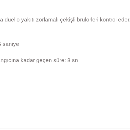
ello yakıtı zorlamalı çekişli brülörleri kontrol eder
5 saniye
ngıcına kadar geçen süre: 8 sn
yetersiz gördüğünüz noktaları öneri formunu kullanarak tarafımıza iletebilirsiniz
Bu ürüne ilk yorumu siz yapın!