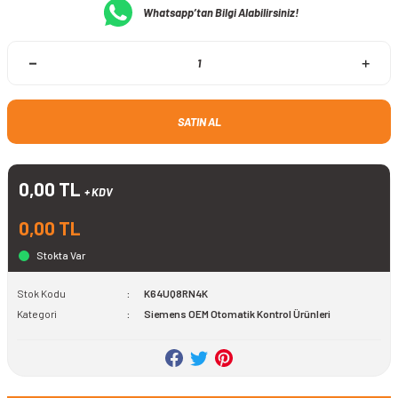
Whatsapp’tan Bilgi Alabilirsiniz!
SATIN AL
0,00 TL
+ KDV
0,00 TL
Stokta Var
Stok Kodu
K64UQ8RN4K
Kategori
Siemens OEM Otomatik Kontrol Ürünleri