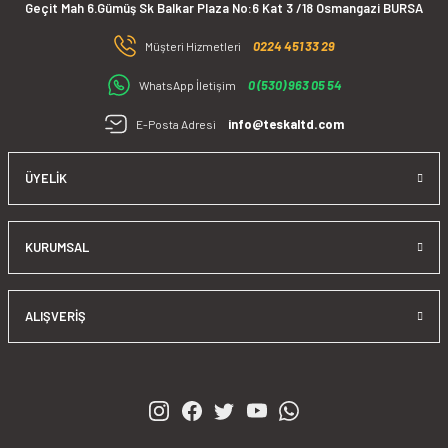
günümüz koşullarında ,işletmelerin gerçekleştirdiği enerji verimliliği
Geçit Mah 6.Gümüş Sk Balkar Plaza No:6 Kat 3 /18 Osmangazi BURSA
faaliyetlerinde en temel ihtiyaç olan ölçüm cihazlarının tedariğini
Gönder
0224 451 33 29
sağlamak ve yıllar içinde edinmiş olduğumuz saha tecrübelerimizi
Müşteri Hizmetleri
satış sonrasında da çözüm ortağı olarak sizlere sunmaktır.
0 (530) 963 05 54
WhatsApp İletişim
info@teskaltd.com
E-Posta Adresi
ÜYELIK
KURUMSAL
ALIŞVERIŞ