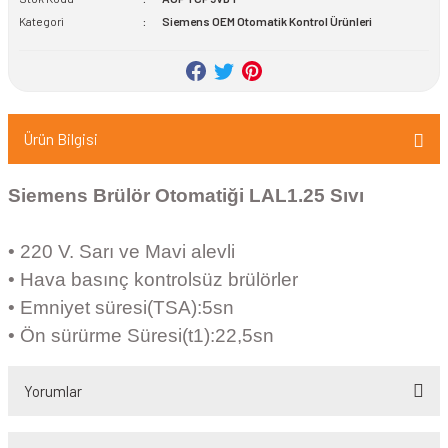
pası
Kategori
Siemens OEM Otomatik Kontrol Ürünleri
rı
Ürün Bilgisi
Siemens Brülör Otomatiği LAL1.25 Sıvı
• 220 V. Sarı ve Mavi alevli
• Hava basınç kontrolsüz brülörler
• Emniyet süresi(TSA):5sn
• Ön sürürme Süresi(t1):22,5sn
Yorumlar