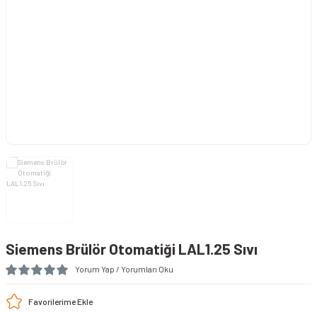
Hortumu
törü
er (Anemometreler)
nı
ens
Siemens Brülör Otomatiği LAL1.25 Sıvı
azı
Yorum Yap / Yorumları Oku
metreler)