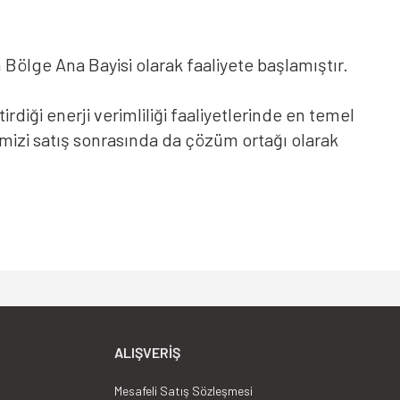
ın Bölge Ana Bayisi olarak faaliyete başlamıştır.
diği enerji verimliliği faaliyetlerinde en temel
imizi satış sonrasında da çözüm ortağı olarak
lerin gerçekleştirdiği enerji verimliliği
lduğumuz saha tecrübelerimizi satış sonrasında da
ALIŞVERIŞ
Mesafeli Satış Sözleşmesi