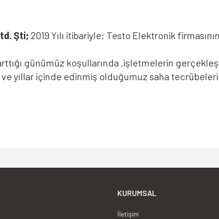
d. Şti;
2019 Yılı itibariyle; Testo Elektronik firmasın
ttığı günümüz koşullarında ,işletmelerin gerçekleştir
k ve yıllar içinde edinmiş olduğumuz saha tecrübeler
 maliyetlerinin arttığı günümüz koşullarında ,işletme
Gönder
arının tedariğini sağlamak ve yıllar içinde edinmiş o
KURUMSAL
İletişim