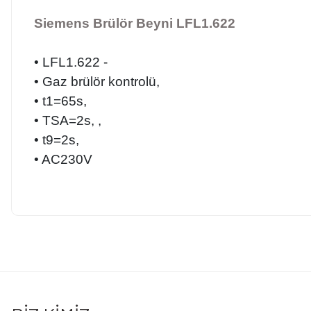
Siemens Brülör Beyni LFL1.622
• LFL1.622 -
• Gaz brülör kontrolü, 
• t1=65s, 
• TSA=2s, ,
• t9=2s, 
• AC230V
Bu ürünün fiyat bilgisi, resim, ürün açıklamalarında ve diğer konularda 
Görüş ve önerileriniz için teşekkür ederiz.
Ürün resmi kalitesiz, bozuk veya görüntülenemiyor.
Ürün açıklamasında eksik bilgiler bulunuyor.