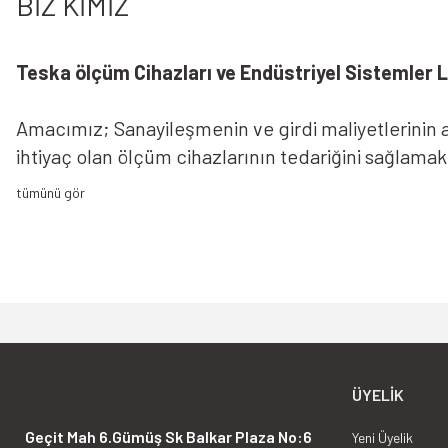
BİZ KİMİZ
Ürün bilgilerinde hatalar bulunuyor.
Ürün fiyatı diğer sitelerden daha pahalı.
Bu ürüne benzer farklı alternatifler olmalı.
Teska ölçüm Cihazları ve Endüstriyel Sistemler Lt
Amacımız; Sanayileşmenin ve girdi maliyetlerinin ar
ihtiyaç olan ölçüm cihazlarının tedariğini sağlama
sizlere sunmaktır.Amacımız; Sanayileşmenin ve girdi
faaliyetlerinde en temel ihtiyaç olan ölçüm cihazl
çözüm ortağı olarak sizlere sunmaktır.
ÜYELIK
Geçit Mah 6.Gümüş Sk Balkar Plaza No:6
Yeni Üyelik