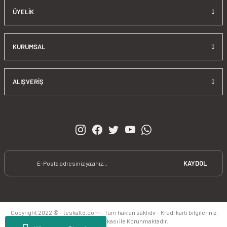
ÜYELIK
KURUMSAL
ALIŞVERIŞ
KAYDOL
Copyright 2022 © - teskaltd.com - Tüm hakları saklıdır - Kredi kartı bilgileriniz
256bit SSL Sertifikası ile Korunmaktadır.