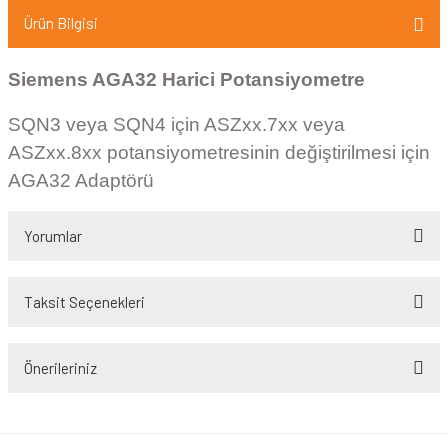
Ürün Bilgisi
Siemens AGA32 Harici Potansiyometre
SQN3 veya SQN4 için ASZxx.7xx veya
ASZxx.8xx potansiyometresinin değiştirilmesi için
AGA32 Adaptörü
Yorumlar
Taksit Seçenekleri
Bu ürüne ilk yorumu siz yapın!
Önerileriniz
Yorum Yaz
Bu ürünün fiyat bilgisi, resim, ürün açıklamalarında ve diğer konularda
yetersiz gördüğünüz noktaları öneri formunu kullanarak tarafımıza