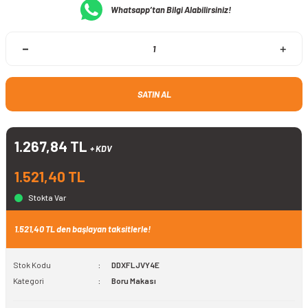
Whatsapp’tan Bilgi Alabilirsiniz!
SATIN AL
1.267,84 TL
+ KDV
1.521,40 TL
Stokta Var
1.521,40 TL den başlayan taksitlerle!
Stok Kodu
DDXFLJVY4E
Kategori
Boru Makası